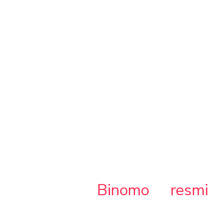
Butuh akses l
aman dan stab
membantu pen
memahami car
melalui web mau
tanpa kendala um
panduan akses y
tetap aman, konek
proses login berj
berbagai peran
mengalami ken
dapat memb
Binomo resmi
tambahan menge