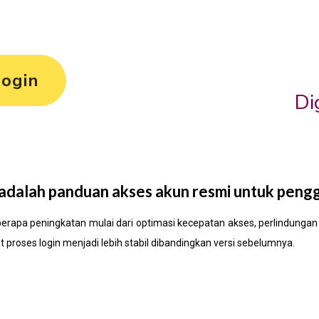
ru.
ogin
Di
adalah panduan akses akun resmi untuk peng
rapa peningkatan mulai dari optimasi kecepatan akses, perlindungan a
proses login menjadi lebih stabil dibandingkan versi sebelumnya.