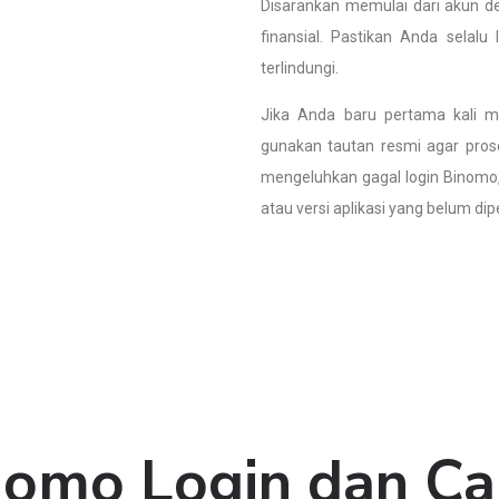
Disarankan memulai dari akun de
finansial. Pastikan Anda selalu
terlindungi.
Jika Anda baru pertama kali me
gunakan tautan resmi agar pro
mengeluhkan gagal login Binomo,
atau versi aplikasi yang belum dip
omo Login di HP dan K
kses akun melalui aplikasi resmi yang tersedia di Play Store atau
ses
binomo login
berhasil, pengguna dapat mengakses akun dan mem
tuk panduan terbaru login aman di semua perangkat.
nomo Login dan C