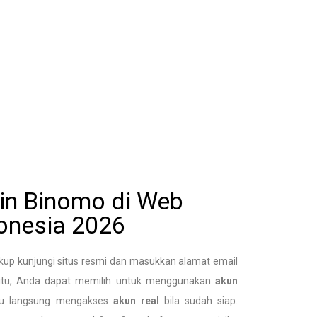
in Binomo di Web
onesia 2026
up kunjungi situs resmi dan masukkan alamat email
h itu, Anda dapat memilih untuk menggunakan
akun
tau langsung mengakses
akun real
bila sudah siap.