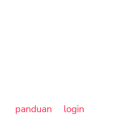
ogin Binomo yang
il? Halaman ini
gguna Indonesia
a masuk ke akun
pun aplikasi resmi
um saat login. Ikuti
ang tepat agar akun
si lebih stabil, dan
alan lebih lancar di
gkat. Jika masih
dala akses, Anda
aca
panduan login
untuk informasi
nai akses akun dan