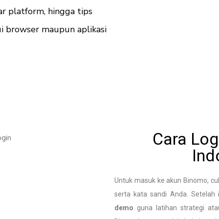
r platform, hingga tips
i browser maupun aplikasi
Cara Log
Ind
Untuk masuk ke akun Binomo, cuk
serta kata sandi Anda. Setela
demo
guna latihan strategi a