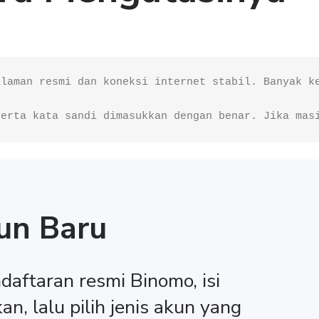
alaman resmi dan koneksi internet stabil. Banyak k
serta kata sandi dimasukkan dengan benar. Jika mas
un Baru
aftaran resmi Binomo, isi
an, lalu pilih jenis akun yang