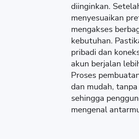
diinginkan. Setela
menyesuaikan pref
mengakses berbaga
kebutuhan. Pasti
pribadi dan koneks
akun berjalan leb
Proses pembuatan
dan mudah, tanpa
sehingga penggun
mengenal antarmu