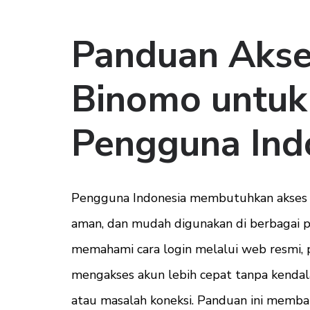
Panduan Aks
Binomo untuk
Pengguna Ind
Pengguna Indonesia membutuhkan akse
aman, dan mudah digunakan di berbagai 
memahami cara login melalui web resmi,
mengakses akun lebih cepat tanpa kendal
atau masalah koneksi. Panduan ini mem