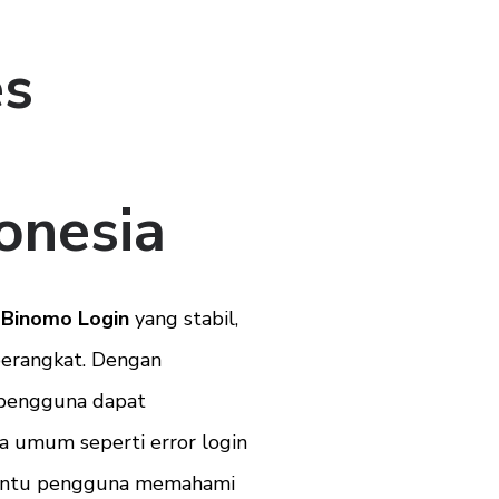
es
onesia
s
Binomo Login
yang stabil,
perangkat. Dengan
 pengguna dapat
a umum seperti error login
bantu pengguna memahami